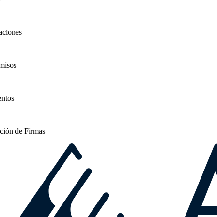
ciones
isos
tos
ión de Firmas