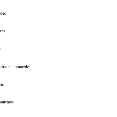
es
as
ión de Inmuebles
s
ientos