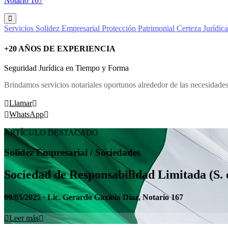
Notario 167
Servicios
Solidez Empresarial
Protección Patrimonial
Certeza Jurídica
+20 AÑOS DE EXPERIENCIA
Seguridad Jurídica en Tiempo y Forma
Brindamos servicios notariales oportunos alrededor de las necesidades 
Llamar
WhatsApp
ARTÍCULO DESTACADO
Solidez Empresarial / Sociedades
Sociedad de Responsabilidad Limitada (S. 
09/05/2025 · Lic. Gerardo Gaxiola Díaz, Notario 167
Leer más