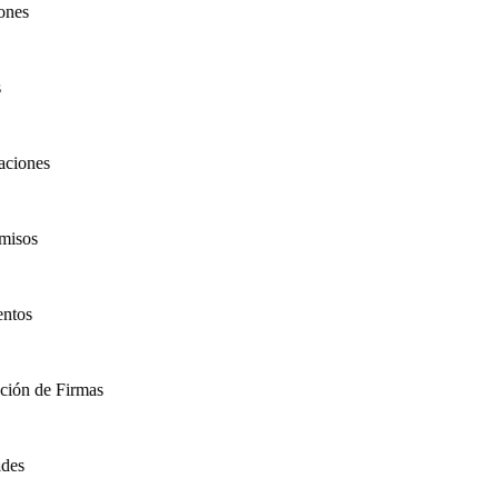
es
ciones
isos
tos
ión de Firmas
es