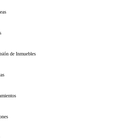
as
ión de Inmuebles
s
ientos
es